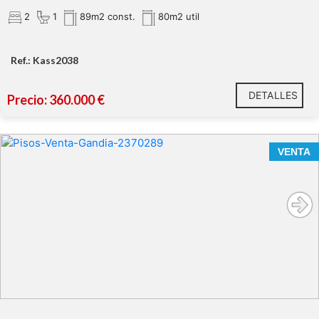
2
1
89m2 const.
80m2 util
Ref.: Kass2038
DETALLES
Precio: 360.000 €
Espectacular apartamento de 3 dormitorios y dos
VENTA
baños, en Playa de Gandia
Edificio Universidad del Mar
Características principales de la vivienda: