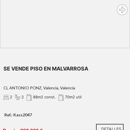
dos habitaciones dobles
baño en suite
dos baños
completos
espacioso salón-
comedor con cocina de concepto abierto e isla central
SE VENDE PISO EN MALVARROSA
terraza privada de
12 m²
CL ANTONIO PONZ, Valencia, Valencia
2
2
88m2 const.
70m2 util
almacén/trastero
Ref.: Kass2047
DETALLES