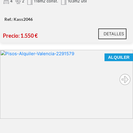
4
2
118m2 const.
103m2 util
Ref.: Kass2046
DETALLES
Precio: 1.550 €
ALQUILER