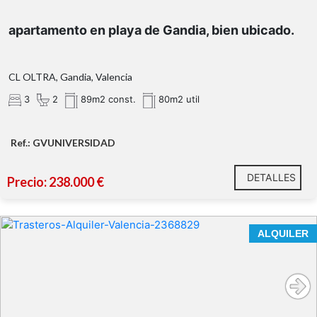
Zonas comunes e instalaciones:
apartamento en playa de Gandia, bien ubicado.
CL OLTRA, Gandia, Valencia
3
2
89m2 const.
80m2 util
Ref.: GVUNIVERSIDAD
Extra incluido:
DETALLES
Precio: 238.000 €
Calidades excelentes:
Climalite
ALQUILER
Distribución funcional: