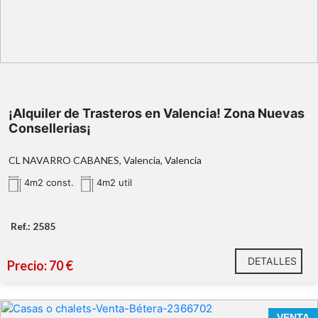
Espacios amplios y luminosos:
orientación
Este
¡Alquiler de Trasteros en Valencia! Zona Nuevas
Consellerias¡
CL NAVARRO CABANES, Valencia, Valencia
4m2 const.
4m2 util
Ref.: 2585
** Superficie catastral.
2585
DETALLES
96
Precio: 70 €
110 17 50
Calixto III nº 34
www.antoniojserra.com
VENTA