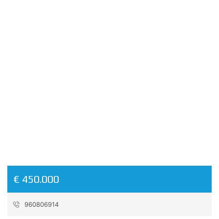
Previous
Nex
€ 450.000
960806914