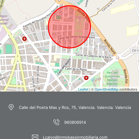
Leaflet
| ©
OpenStreetMap
contributors
Calle del Poeta Mas y Ros, 75, Valencia. Valencia. Valencia
960806914
Lcalvo@inmokassinmobiliaria.com