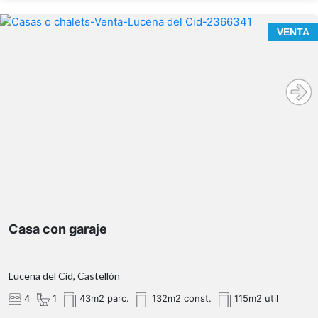
una fantástica terraza cubierta con vistas despejadas al
jardín y a la piscina, un lugar perfecto para desayunar al
VENTA
aire libre o disfrutar de reuniones con familia y amigos.
En la planta baja encontramos un espectacular porche
cubierto de grandes dimensiones que amplía
considerablemente la zona de ocio de la vivienda,
además de diferentes espacios auxiliares destinados a
almacén, garaje y zonas de servicio. El exterior ha sido
concebido para disfrutar sin salir de casa. La parcela
resultante de la venta tendrá aproximadamente 681 m²,
ofreciendo una combinación perfecta entre amplitud y
fácil mantenimiento. Destacan su gran piscina privada, la
zona de barbacoa independiente, las terrazas y los
espacios ajardinados que aportan privacidad y un
Casa con garaje
entorno muy agradable. Se trata de una vivienda ideal
tanto como residencia habitual como para quienes
buscan una segunda residencia donde disfrutar del
clima mediterráneo a escasos minutos de Valencia.
Lucena del Cid, Castellón
Si buscas una vivienda independiente donde disfrutar
4
1
43m2 parc.
132m2 const.
115m2 util
del espacio, la tranquilidad y la calidad de vida,