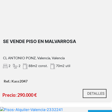
completos
espacioso salón-
comedor con cocina de concepto abierto e isla central
SE VENDE PISO EN MALVARROSA
terraza privada de
12 m²
CL ANTONIO PONZ, Valencia, Valencia
2
2
88m2 const.
70m2 util
almacén/trastero
Ref.: Kass2047
DETALLES
Precio: 290.000 €