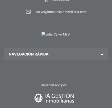
unas magníficas vistas abiertas sobre Valencia.
https://habitatge.gva.es/es/registres-en-materia-
habitatge
Cada detalle ha sido pensado para ofrecer el máximo
Lcalvo@inmokassinmobiliaria.com
confort y una estética elegante, cálida y atemporal.
Cuenta con sistema de domótica integrado. y Airzone,
que permite regular de forma independiente la
climatización de cada estancia, proporcionando un
confort personalizado y una mayor eficiencia
energética.
NAVEGACIÓN RÁPIDA
La vivienda forma parte de una promoción residencial
de alto nivel, diseñada para disfrutar de una calidad de
vida excepcional. Sus propietarios podrán disfrutar de
piscina, gimnasio y completas zonas comunes,
concebidas como una extensión natural de la vivienda.
Ubicada en Nou Campanar, una de las zonas con mayor
Desarrollado por:
proyección de Valencia, ofrece un entorno moderno y
consolidado, rodeado de amplias zonas verdes,
comercios, colegios, centros deportivos y todos los
servicios necesarios para el día a día, con excelentes