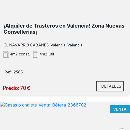
¡Alquiler de Trasteros en Valencia! Zona Nuevas
Consellerias¡
CL NAVARRO CABANES, Valencia, Valencia
4m2 const.
4m2 util
Ref.: 2585
** Superficie catastral.
2585
DETALLES
96
Precio: 70 €
110 17 50
Calixto III nº 34
www.antoniojserra.com
VENTA