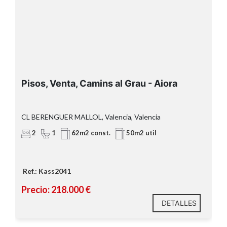
 Aiora
Pisos, Venta
ia
CL CARAVEL-LES, La Pobla de Farnals, Valencia
3
1
l
76m2 const.
70m2 util
Ref.: Kass2051
Precio: 245.000 €
DETALLES
DETA