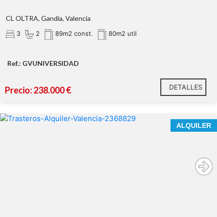
CL OLTRA, Gandia, Valencia
3
2
89m2 const.
80m2 util
Ref.: GVUNIVERSIDAD
Extra incluido:
DETALLES
Precio: 238.000 €
Calidades excelentes:
Climalite
ALQUILER
Distribución funcional:
Espacios amplios y luminosos:
orientación
Este