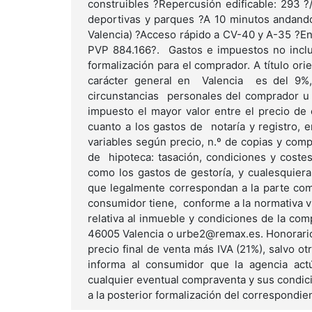
construibles ?Repercusión edificable: 293 ?
deportivas y parques ?A 10 minutos andando
Valencia) ?Acceso rápido a CV-40 y A-35 ?E
PVP 884.166?. Gastos e impuestos no inclu
formalización para el comprador. A título o
carácter general en Valencia es del 9%, 
circunstancias personales del comprador u o
impuesto el mayor valor entre el precio de c
cuanto a los gastos de notaría y registro, 
variables según precio, n.º de copias y comp
de hipoteca: tasación, condiciones y costes
como los gastos de gestoría, y cualesquiera
que legalmente correspondan a la parte comp
consumidor tiene, conforme a la normativa v
relativa al inmueble y condiciones de la co
46005 Valencia o urbe2@remax.es. Honorari
precio final de venta más IVA (21%), salvo 
informa al consumidor que la agencia actú
cualquier eventual compraventa y sus condici
a la posterior formalización del correspondie