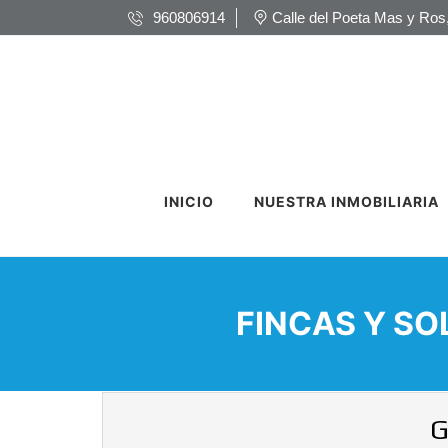
960806914
Calle del Poeta Mas y Ros,
INICIO
NUESTRA INMOBILIARIA
FINCAS Y S
G