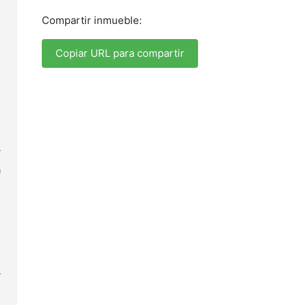
s
n
Compartir inmueble:
:
e
Copiar URL para compartir
n
s
l
n
s
e
í
a
l
l
o
l
e
o
y