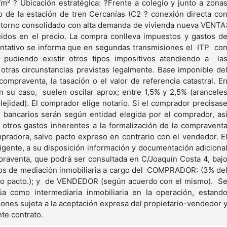
/m² ? Ubicación estratégica: ?Frente a colegio y junto a zona
 de la estación de tren Cercanías (C2 ? conexión directa co
ntorno consolidado con alta demanda de vivienda nueva VENTA
idos en el precio. La compra conlleva impuestos y gastos d
rientativo se informa que en segundas transmisiones el ITP co
pudiendo existir otros tipos impositivos atendiendo a la
tras circunstancias previstas legalmente. Base imponible de
ompraventa, la tasación o el valor de referencia catastral. E
en su caso, suelen oscilar aprox; entre 1,5% y 2,5% (arancele
lejidad). El comprador elige notario. Si el comprador precisas
 bancarios serán según entidad elegida por el comprador, as
 otros gastos inherentes a la formalización de la compravent
radora, salvo pacto expreso en contrario con el vendedor. E
igente, a su disposición información y documentación adiciona
mpraventa, que podrá ser consultada en C/Joaquín Costa 4, baj
os de mediación inmobiliaria a cargo del COMPRADOR: (3% de
otro pacto.); y de VENDEDOR (según acuerdo con el mismo). S
a como intermediaria inmobiliaria en la operación, estand
ones sujeta a la aceptación expresa del propietario-vendedor 
nte contrato.