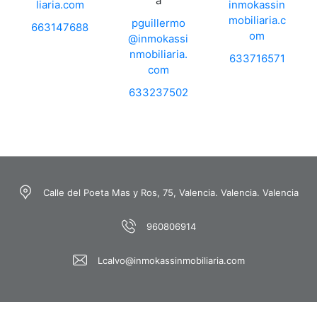
a
liaria.com
inmokassin
mobiliaria.c
pguillermo
663147688
om
@inmokassi
nmobiliaria.
633716571
com
633237502
Calle del Poeta Mas y Ros, 75, Valencia. Valencia. Valencia
960806914
Lcalvo@inmokassinmobiliaria.com