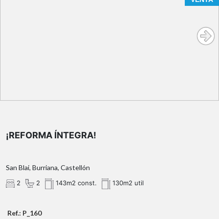
Agencia Registrada con el Nº 89 en el Registro
Obligatorio de Agentes Inmobiliarios de la Comunitat
Valenciana. Puede consultar en la web de la GVA:
¡REFORMA ÍNTEGRA!
San Blai, Burriana, Castellón
2
2
143m2 const.
130m2 util
Ref.: P_160