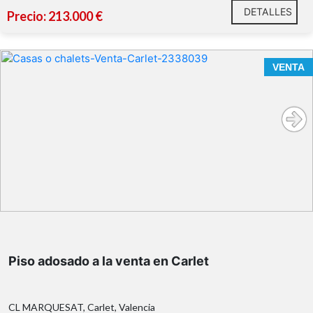
DETALLES
Precio: 213.000 €
VENTA
En el corazón de Carlet, se encuentra esta encantadora
casa adosada que combina comodidad y practicidad.
Piso adosado a la venta en Carlet
Esta propiedad, disponible para la venta, ofrece una
oportunidad única para quienes buscan un hogar
acogedor en una ubicación privilegiada. Con su
CL MARQUESAT, Carlet, Valencia