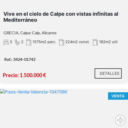
Vive en el cielo de Calpe con vistas infinitas al
Mediterráneo
GRECIA, Calpe-Calp, Alicante
3
2
1575m2 parc.
224m2 const.
182m2 util
Ref.: 3424-01742
DETALLES
Precio: 1.500.000 €
Ático Dúplex frente a la Ciudad de las Artes y las
VENTA
Ciencias en Valencia