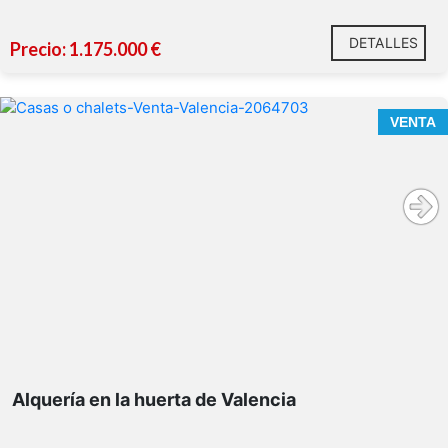
DETALLES
Precio: 1.175.000 €
VENTA
El precio publicado NO incluye:
Encantadora
Alquería
completamente reformada en
Valencia (hota Nord), próxima a
Borbotó
Alquería en la huerta de Valencia
Ubicada en terreno rústico, edificio protegido dentro del
Catálogo Estructural de Bienes y Espacios Protegidos