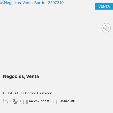
VENTA
**CENTRO DE DÍA TERCERA EDAD**
Agencia Registrada con el Nº 1.383 en el Registro
Obligatorio de Agentes Inmobiliarios de la Comunitat
Valenciana. Puede consultar en la web de la GVA.
Negocios, Venta
CL PALACIO, Borriol, Castellón
6
3
446m2 const.
315m2 util
https://habitatge.gva.es/es/registres-en-materia-