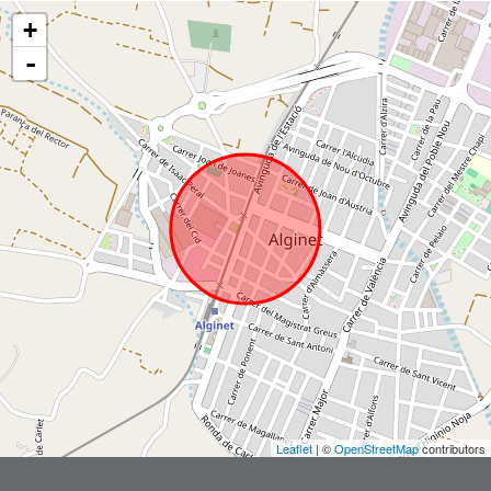
+
-
Leaflet
| ©
OpenStreetMap
contributors