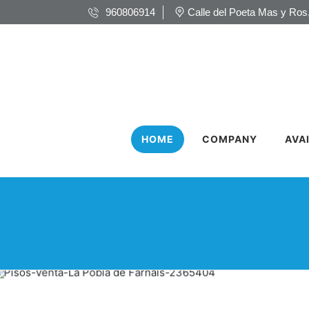
960806914
Calle del Poeta Mas y Ros,
HOME
COMPANY
AVA