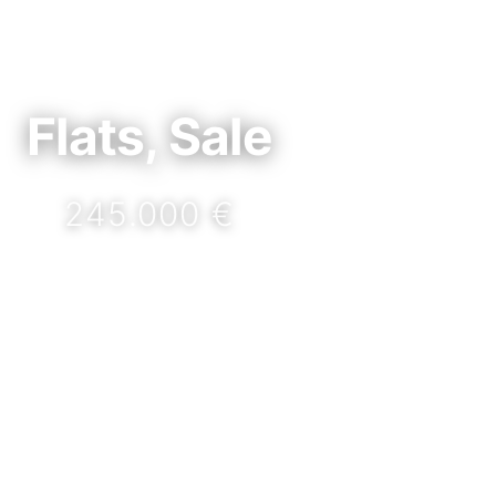
Flats, Sale
245.000 €
DETAILS