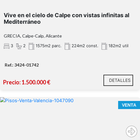
Vive en el cielo de Calpe con vistas infinitas al
Mediterráneo
GRECIA, Calpe-Calp, Alicante
3
2
1575m2 parc.
224m2 const.
182m2 util
Ref.: 3424-01742
DETALLES
Precio: 1.500.000 €
Ático Dúplex frente a la Ciudad de las Artes y las
VENTA
Ciencias en Valencia